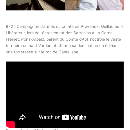
972 : Compagnon d’armes du comte de Provence, Guillaume le
Libérateur, lors de l’écrasement des Sarrasins à La Garde
Freinet, Pons-Arbald, parent du Comte d’Apt s’octroie le vaste
territoire du haut Verdon et affirme sa domination en édifiant
une forteresse sur le roc de Castellane.