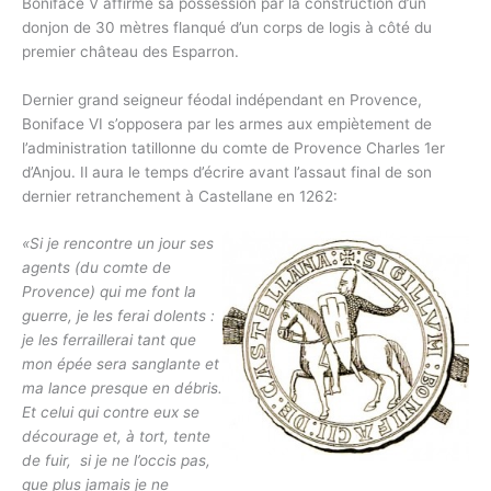
Boniface V affirme sa possession par la construction d’un
donjon de 30 mètres flanqué d’un corps de logis à côté du
premier château des Esparron.
Dernier grand seigneur féodal indépendant en Provence,
Boniface VI s’opposera par les armes aux empiètement de
l’administration tatillonne du comte de Provence Charles 1er
d’Anjou. Il aura le temps d’écrire avant l’assaut final de son
dernier retranchement à Castellane en 1262:
«Si je rencontre un jour ses
agents (du comte de
Provence) qui me font la
guerre, je les ferai dolents :
je les ferraillerai tant que
mon épée sera sanglante et
ma lance presque en débris.
Et celui qui contre eux se
décourage et, à tort, tente
de fuir, si je ne l’occis pas,
que plus jamais je ne