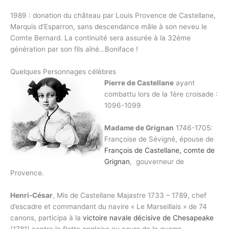
1989 : donation du château par Louis Provence de Castellane,
Marquis d’Esparron, sans descendance mâle à son neveu le
Comte Bernard. La continuité sera assurée à la 32éme
génération par son fils aîné…Boniface !
Quelques Personnages célèbres
Pierre de Castellane
ayant
combattu lors de la 1ère croisade :
1096-1099
Madame de Grignan
1746-1705:
Françoise de Sévigné, épouse de
François de Castellane, comte de
Grignan
, gouverneur de
Provence.
Henri-César
, Mis de Castellane Majastre 1733 – 1789, chef
d’escadre et commandant du navire « Le Marseillais » de 74
canons, participa à la
victoire navale décisive de Chesapeake
(1781) contre la flotte anglaise au cours de la guerre