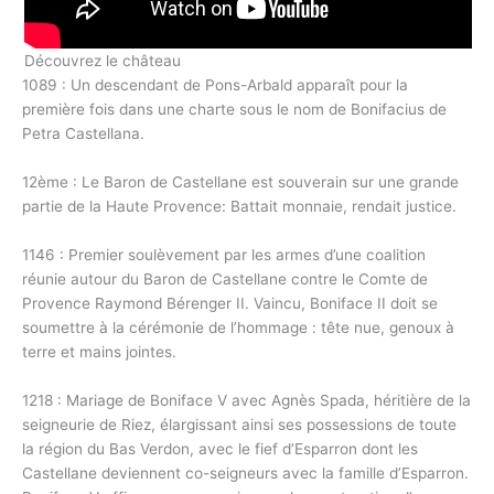
Découvrez le château
1089 : Un descendant de Pons-Arbald apparaît pour la
première fois dans une charte sous le nom de Bonifacius de
Petra Castellana.
12ème : Le Baron de Castellane est souverain sur une grande
partie de la Haute Provence: Battait monnaie, rendait justice.
1146 : Premier soulèvement par les armes d’une coalition
réunie autour du Baron de Castellane contre le Comte de
Provence Raymond Bérenger II. Vaincu, Boniface II doit se
soumettre à la cérémonie de l’hommage : tête nue, genoux à
terre et mains jointes.
1218 : Mariage de Boniface V avec Agnès Spada, héritière de la
seigneurie de Riez, élargissant ainsi ses possessions de toute
la région du Bas Verdon, avec le fief d’Esparron dont les
Castellane deviennent co-seigneurs avec la famille d’Esparron.