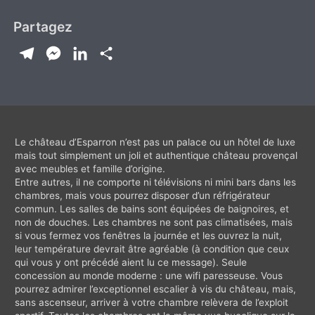
Partagez
T
M
L
P
e
e
i
a
l
s
n
r
e
s
k
t
g
e
e
a
Le château d’Esparron n’est pas un palace ou un hôtel de luxe
mais tout simplement un joli et authentique château provençal
r
n
d
g
avec meubles et famille d’origine.
a
g
I
e
Entre autres, il ne comporte ni télévisions ni mini bars dans les
chambres, mais vous pourrez disposer d’un réfrigérateur
m
e
n
r
commun. Les salles de bains sont équipées de baignoires, et
r
non de douches. Les chambres ne sont pas climatisées, mais
si vous fermez vos fenêtres la journée et les ouvrez la nuit,
leur température devrait âtre agréable (à condition que ceux
qui vous y ont précédé aient lu ce message). Seule
concession au monde moderne : une wifi paresseuse. Vous
pourrez admirer l’exceptionnel escalier à vis du château, mais,
sans ascenseur, arriver à votre chambre relèvera de l’exploit